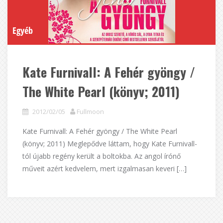
Egyéb
Kate Furnivall: A Fehér gyöngy /
The White Pearl (könyv; 2011)
2012/02/05
Fullmoon
Kate Furnivall: A Fehér gyöngy / The White Pearl
(könyv; 2011) Meglepődve láttam, hogy Kate Furnivall-
tól újabb regény került a boltokba. Az angol írónő
műveit azért kedvelem, mert izgalmasan keveri […]