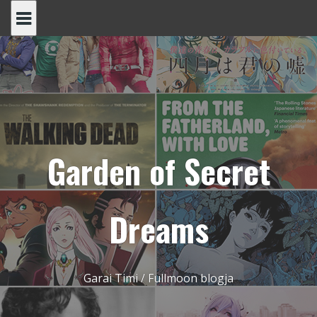
Skip
to
content
Garden of Secret
Dreams
Garai Timi / Fullmoon blogja