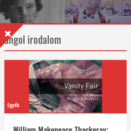
angol irodalom
Egyéb
William Makepeace Thackeray: