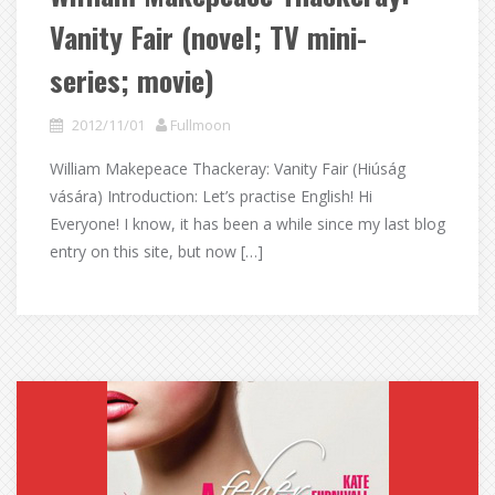
Vanity Fair (novel; TV mini-
series; movie)
2012/11/01
Fullmoon
William Makepeace Thackeray: Vanity Fair (Hiúság
vására) Introduction: Let’s practise English! Hi
Everyone! I know, it has been a while since my last blog
entry on this site, but now […]