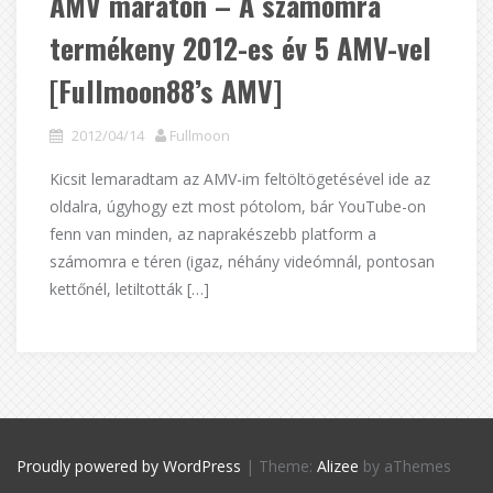
AMV maraton – A számomra
termékeny 2012-es év 5 AMV-vel
[Fullmoon88’s AMV]
2012/04/14
Fullmoon
Kicsit lemaradtam az AMV-im feltöltögetésével ide az
oldalra, úgyhogy ezt most pótolom, bár YouTube-on
fenn van minden, az naprakészebb platform a
számomra e téren (igaz, néhány videómnál, pontosan
kettőnél, letiltották […]
Proudly powered by WordPress
|
Theme:
Alizee
by aThemes