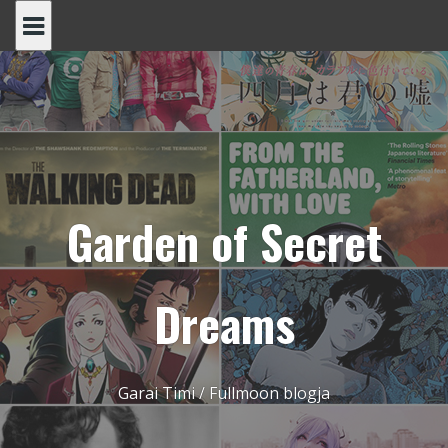
Skip
to
content
Garden of Secret
Dreams
Garai Timi / Fullmoon blogja