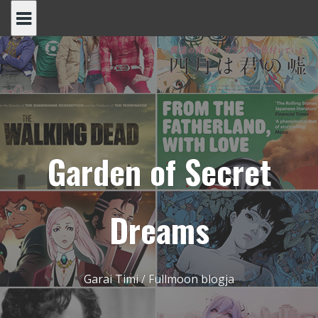
Skip
to
content
Garden of Secret
Dreams
Garai Timi / Fullmoon blogja