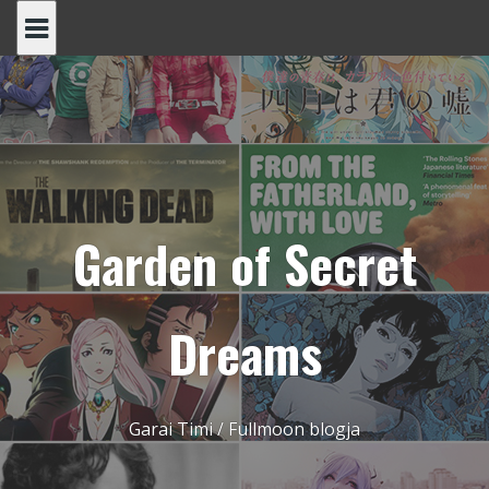
Skip
to
content
Garden of Secret
Dreams
Garai Timi / Fullmoon blogja