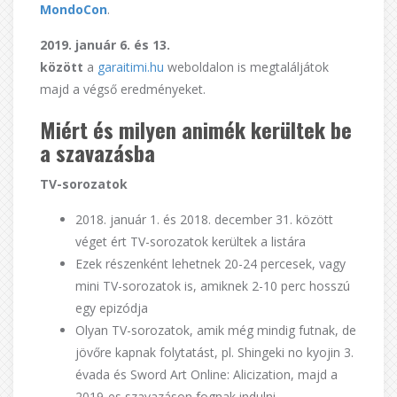
MondoCon
.
2019. január 6. és 13.
között
a
garaitimi.hu
weboldalon is megtaláljátok
majd a végső eredményeket.
Miért és milyen animék kerültek be
a szavazásba
TV-sorozatok
2018. január 1. és 2018. december 31. között
véget ért TV-sorozatok kerültek a listára
Ezek részenként lehetnek 20-24 percesek, vagy
mini TV-sorozatok is, amiknek 2-10 perc hosszú
egy epizódja
Olyan TV-sorozatok, amik még mindig futnak, de
jövőre kapnak folytatást, pl. Shingeki no kyojin 3.
évada és Sword Art Online: Alicization, majd a
2019-es szavazáson fognak indulni