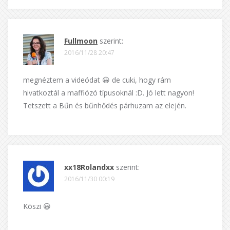
Fullmoon
szerint:
2016/11/28 20:47
megnéztem a videódat 😀 de cuki, hogy rám
hivatkoztál a maffiózó típusoknál :D. Jó lett nagyon!
Tetszett a Bűn és bűnhődés párhuzam az elején.
xx18Rolandxx
szerint:
2016/11/30 00:19
Köszi 😀