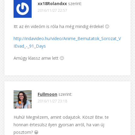
xx18Rolandxx
szerint:
2016/11/27 22:57
Itt az én videóm is róla ha még mindig érdekel 🙂
http://indavideo.hu/video/Anime_Bemutatok_Sorozat_V
IEvad_-_91_Days
Amúgy klassz amw lett 🙂
Fullmoon
szerint:
2016/11/27 23:18
Huhú! Megnézem, amint odajutok. Köszi! Btw. te
honnan értesülsz ilyen gyorsan arról, ha van új
posztom? 😀