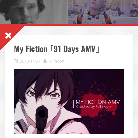
My Fiction ｢91 Days AMV｣
2016/11/27
Fullmoon