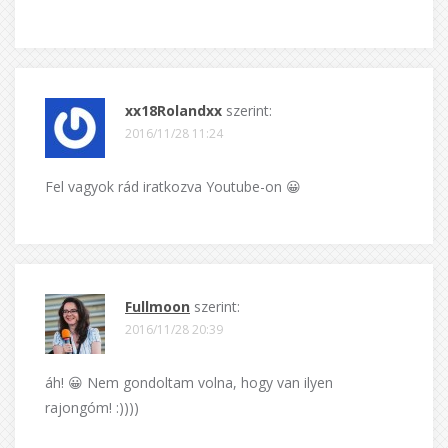
xx18Rolandxx
szerint:
2016/11/28 11:24
Fel vagyok rád iratkozva Youtube-on 😀
Fullmoon
szerint:
2016/11/28 20:39
áh! 😀 Nem gondoltam volna, hogy van ilyen
rajongóm! :))))