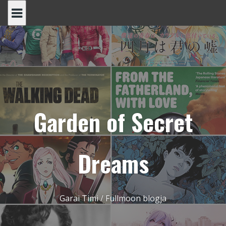
Skip
to
content
Garden of Secret
Dreams
Garai Timi / Fullmoon blogja