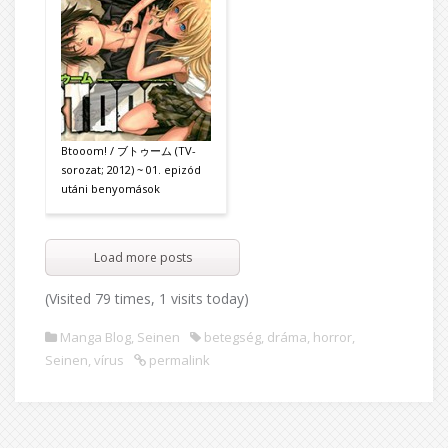
Btooom! / ブトゥーム (TV-
sorozat; 2012) ~ 01. epizód
utáni benyomások
Load more posts
(Visited 79 times, 1 visits today)
Manga Blog
,
Seinen
betegség
,
dráma
,
horror
,
Seinen
,
vírus
permalink