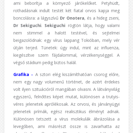
ami beborítja a környező járókelőket. Petyhüdt,
rothadásnak indult testét két fiatal orvos kapja meg
boncolásra: a lágyszívű
Dr Onotera
, és a hideg zseni,
Dr Sekiguchi
.
Sekiguchi
rögtön látja, hogy valami
nem stimmel a halott testével, és sejtelmei
beigazolódnak: egy vírus lappang Tokióban, mely vér
útján terjed. Tünetek: úgy indul, mint az influenza,
kiegészítve szem fájdalommal, vérzékenységgel. A
végső stádium pedig biztos halál.
Grafika
–
A sztori elég kiszámíthatóan csorog előre,
nem egy nagy volumenű történet, de azért érdekes
volt ilyen szituációról mangában olvasni. A látványvilág
egyszerű, felnőttes képet mutat, különösen a trutyis-
véres jelenetek aprólékosak. Az orvosi, és járványügyi
jelenetek prímák, egész realisztikus élményt adnak.
Különösen tetszett a vírus molekulák ábrázolása a
levegőben, ami másrészt össze is zavarhatta az