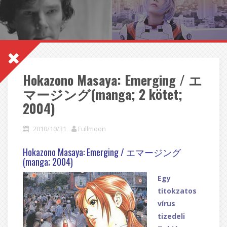
Hokazono Masaya: Emerging / エ
マージング(manga; 2 kötet;
2004)
2010/10/31
Fullmoon
Hokazono Masaya: Emerging / エマージング
(manga; 2004)
Egy
titokzatos
vírus
tizedeli