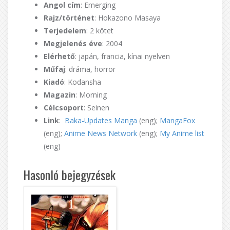
Angol cím
: Emerging
Rajz/történet
: Hokazono Masaya
Terjedelem
: 2 kötet
Megjelenés éve
: 2004
Elérhető
: japán, francia, kínai nyelven
Műfaj
: dráma, horror
Kiadó
: Kodansha
Magazin
: Morning
Célcsoport
: Seinen
Link
:
Baka-Updates Manga
(eng);
MangaFox
(eng);
Anime News Network
(eng);
My Anime list
(eng)
Hasonló bejegyzések