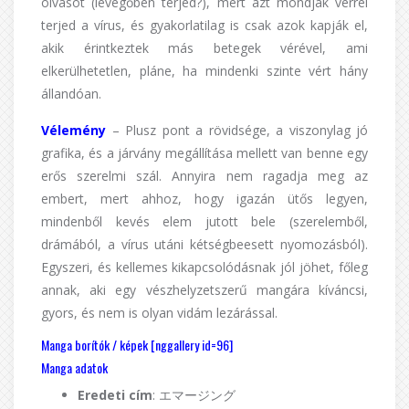
olvasót (levegőben terjed?), mert azt mondják vérrel
terjed a vírus, és gyakorlatilag is csak azok kapják el,
akik érintkeztek más betegek vérével, ami
elkerülhetetlen, pláne, ha mindenki szinte vért hány
állandóan.
Vélemény
– Plusz pont a rövidsége, a viszonylag jó
grafika, és a járvány megállítása mellett van benne egy
erős szerelmi szál. Annyira nem ragadja meg az
embert, mert ahhoz, hogy igazán ütős legyen,
mindenből kevés elem jutott bele (szerelemből,
drámából, a vírus utáni kétségbeesett nyomozásból).
Egyszeri, és kellemes kikapcsolódásnak jól jöhet, főleg
annak, aki egy vészhelyzetszerű mangára kíváncsi,
gyors, és nem is olyan vidám lezárással.
Manga borítók / képek [nggallery id=96]
Manga adatok
Eredeti cím
: エマージング