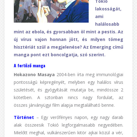
Tokió
lakosságát,
ami
halálosabb
mint az ebola, és gyorsabban öl mint a pestis. Az
új vírus vajon honnan jött, és milyen tömeg
hisztériát szül a megjelenése? Az Emerging című
manga pont ezt boncolgatja, szó szerint.
A fertőző manga
Hokazono Masaya
2004-ben írta meg immunológiai
pontosságú képregényét, melyben egy halálos vírus
születését, és gyógyítását mutatja be, mindössze 2
kötetben. A sztoriban nincs nagy fordulat, az
összes járványügyi film alapja megtalálható benne.
Történet
– Egy verőfényes napon, egy nagy darab
alak összeesik Tokió legforgalmasabb negyedében.
Mielőtt meghal, vulkánszerűen kitör ajkai közül a vér,