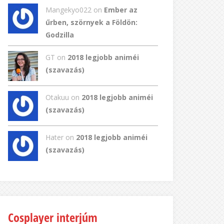
Mangekyo022
on
Ember az
űrben, szörnyek a Földön:
Godzilla
GT
on
2018 legjobb animéi
(szavazás)
Otakuu on
2018 legjobb animéi
(szavazás)
Hater on
2018 legjobb animéi
(szavazás)
Cosplayer interjúm