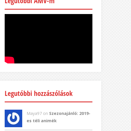
Legutóbbi AMV-m
Legutóbbi hozzászólások
Maya97 on
Szezonajánló: 2019-
es téli animék