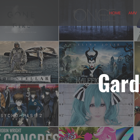
Skip
to
HOME
AMV
content
Gard