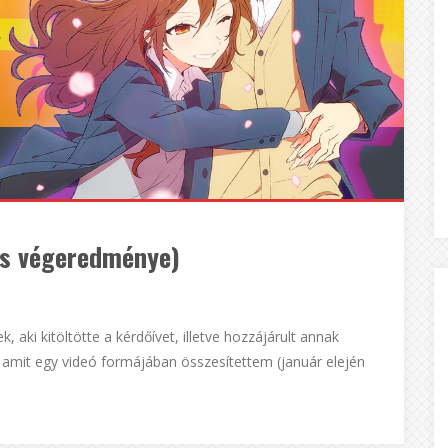
ás végeredménye)
ki kitöltötte a kérdőívet, illetve hozzájárult annak
 amit egy videó formájában összesítettem (január elején