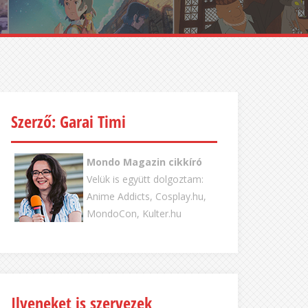
Szerző: Garai Timi
Mondo Magazin cikkíró
Velük is együtt dolgoztam:
Anime Addicts, Cosplay.hu,
MondoCon, Kulter.hu
Ilyeneket is szervezek