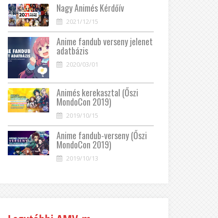
Nagy Animés Kérdőív
2021/12/15
Anime fandub verseny jelenet
adatbázis
2020/03/01
Animés kerekasztal (Őszi
MondoCon 2019)
2019/10/15
Anime fandub-verseny (Őszi
MondoCon 2019)
2019/10/13