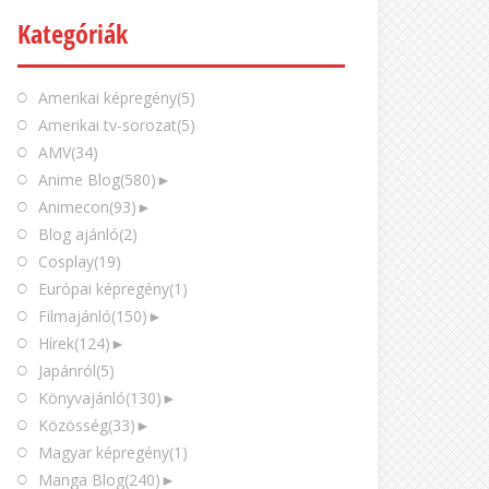
Kategóriák
Amerikai képregény
(5)
Amerikai tv-sorozat
(5)
AMV
(34)
Anime Blog
(580)
►
Animecon
(93)
►
Blog ajánló
(2)
Cosplay
(19)
Európai képregény
(1)
Filmajánló
(150)
►
Hírek
(124)
►
Japánról
(5)
Könyvajánló
(130)
►
Közösség
(33)
►
Magyar képregény
(1)
Manga Blog
(240)
►