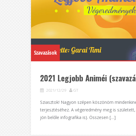
Szavazások
2021 Legjobb Animéi (szavaz
2021/12/29
GT
Sziasztok! Nagyon szépen köszönöm mindenkinek, a
terjesztéséhez. A végeredmény meg is született,
jön belőle infografika is). Összesen […]