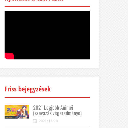
Friss bejegyzések
2021 Legjobb Animéi
(szavazás végeredménye)
2021/12/29